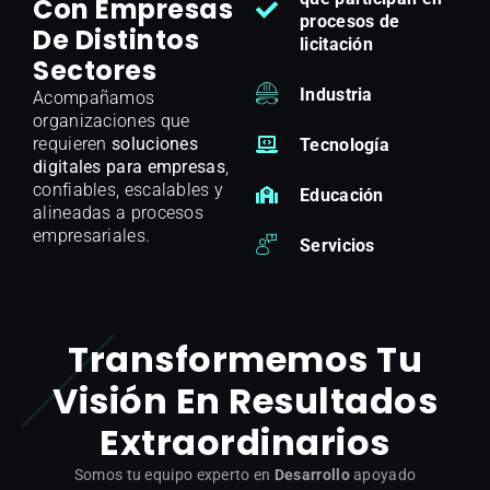
Con Empresas
procesos de
De Distintos
licitación
Sectores
Industria
Acompañamos
organizaciones que
requieren
soluciones
Tecnología
digitales para empresas
,
confiables, escalables y
Educación
alineadas a procesos
empresariales.
Servicios
Transformemos Tu
Visión En Resultados
Extraordinarios
Somos tu equipo experto en
Desarrollo
apoyado