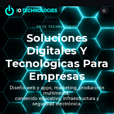
EN IO TECHNOLOGIES
Soluciones
Digitales Y
Tecnológicas Para
Empresas
Diseño web y apps, marketing, producción
multimedia,
contenido educativo, infraestructura y
seguridad electrónica.